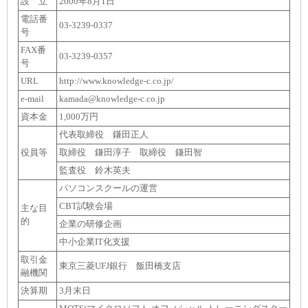
設 立
2000年8月1日
電話番
03-3239-0337
号
FAX番
03-3239-0357
号
URL
http://www.knowledge-c.co.jp/
e-mail
kamada@knowledge-c.co.jp
資本金
1,000万円
代表取締役 鎌田正人
役員等
取締役 鎌田淳子 取締役 鎌田智
監査役 鈴木英夫
パソコンスクールの運営
CBT試験会場
主な目
的
企業の研修企画
中小企業IT化支援
取引金
東京三菱UFJ銀行 飯田橋支店
融機関
決算期
3月末日